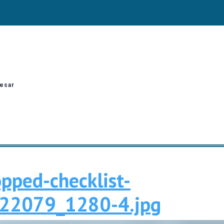
esar
opped-checklist-
croppe
22079_1280-4.jpg