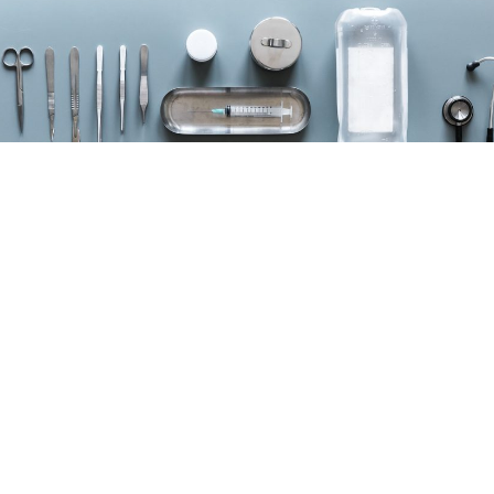
checkli
32220
4.jpg