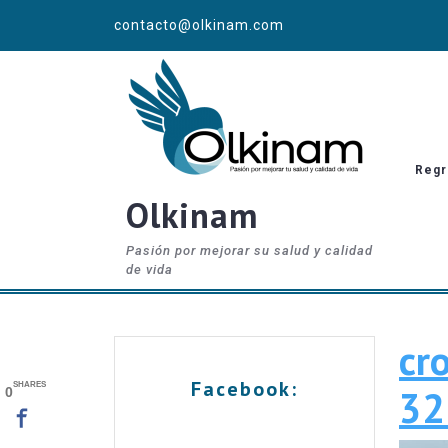
Skip
contacto@olkinam.com
to
content
Regr
Olkinam
Pasión por mejorar su salud y calidad
de vida
cr
Facebook:
SHARES
32
0