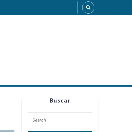
Buscar
d-
Search
for: