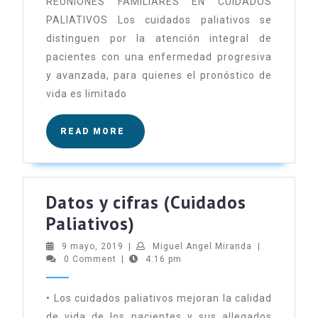
Gómez
REUNIONES FAMILIARES EN CUIDADOS
PALIATIVOS Los cuidados paliativos se
distinguen por la atención integral de
pacientes con una enfermedad progresiva
y avanzada, para quienes el pronóstico de
vida es limitado
READ
READ MORE
MORE
Datos y cifras (Cuidados
Datos
Paliativos)
y
9
Miguel
9 mayo, 2019
|
Miguel Angel Miranda
|
mayo,
Angel
0 Comment
|
cifras
4:16 pm
2019
Miranda
(Cuidados
• Los cuidados paliativos mejoran la calidad
Paliativos)
de vida de los pacientes y sus allegados