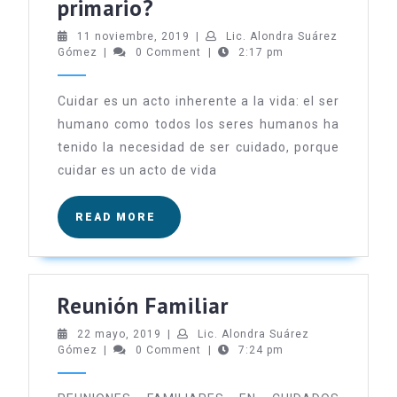
¿Quién
primario?
es
11
11 noviembre, 2019
|
Lic. Alondra Suárez
Lic.
noviembre,
Gómez
|
0 Comment
el
|
2:17 pm
Alondra
2019
Cuidador
Suárez
Gómez
Cuidar es un acto inherente a la vida: el ser
primario?
humano como todos los seres humanos ha
tenido la necesidad de ser cuidado, porque
cuidar es un acto de vida
READ
READ MORE
MORE
Reunión
Reunión Familiar
Familiar
22
22 mayo, 2019
|
Lic. Alondra Suárez
Lic.
mayo,
Gómez
|
0 Comment
|
7:24 pm
Alondra
2019
Suárez