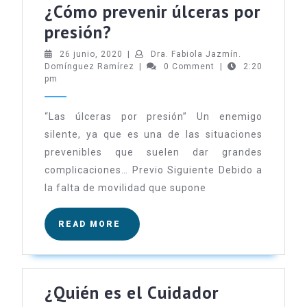
¿Cómo prevenir úlceras por
¿Cómo
presión?
prevenir
26
26 junio, 2020
|
Dra. Fabiola Jazmín.
junio,
Dra.
Domínguez Ramírez
úlceras
|
0 Comment
|
2:20
2020
Fabiola
pm
por
Jazmín.
Domínguez
presión?
Ramírez
“Las úlceras por presión” Un enemigo
silente, ya que es una de las situaciones
prevenibles que suelen dar grandes
complicaciones… Previo Siguiente Debido a
la falta de movilidad que supone
READ
READ MORE
MORE
¿Quién es el Cuidador