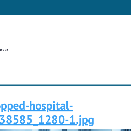
esar
opped-hospital-
croppe
38585_1280-1.jpg