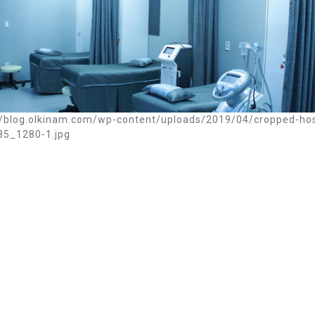
hospita
13385
1.jpg
//blog.olkinam.com/wp-content/uploads/2019/04/cropped-hos
85_1280-1.jpg