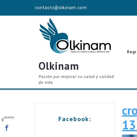
Skip
contacto@olkinam.com
to
content
Regr
Olkinam
Pasión por mejorar su salud y calidad
de vida
cr
Facebook:
SHARES
13
0