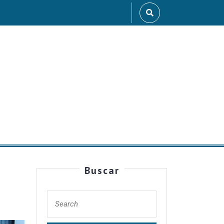
Buscar
d-
Search
for: