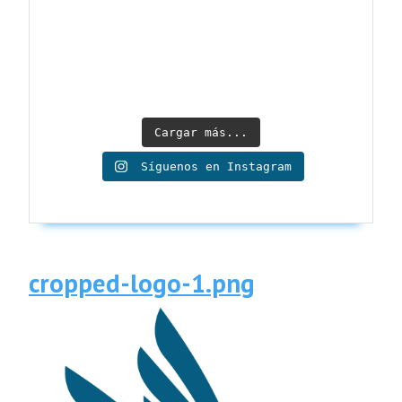
Cargar más...
Síguenos en Instagram
cropped-
cropped-logo-1.png
logo-
1.png