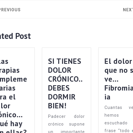
PREVIOUS
NEX
ated Post
las
SI TIENES
El dolor
rapias
DOLOR
que no 
ompleme
CRÓNICO..
ve…
arias
DEBES
Fibromi
ra el
DORMIR
ia
lor
BIEN!
Cuantas ve
ónico…
hemos
Padecer dolor
ué hay
escuchado
crónico supone
n ellas?
frase “todo 
un importante