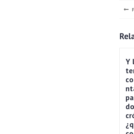
Rel
Y 
te
c
nt
pa
do
cr
¿q
co