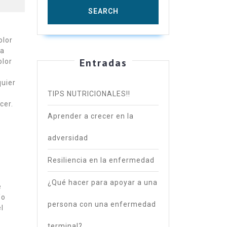
olor
ía
Entradas
olor
quier
TIPS NUTRICIONALES!!
cer.
Aprender a crecer en la
adversidad
Resiliencia en la enfermedad
¿Qué hacer para apoyar a una
e
/o
persona con una enfermedad
l
terminal?