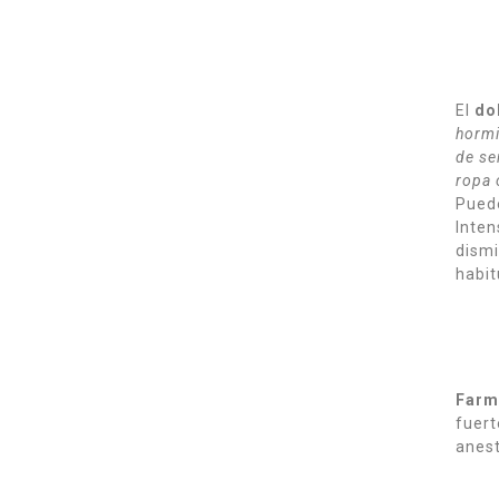
El
do
hormi
de se
ropa 
Puede
Inten
dismi
habit
Farm
fuert
anest