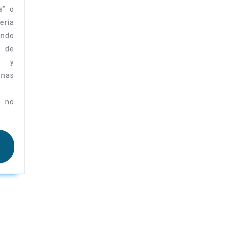
a” o
ería
ando
 de
a, y
unas
e no