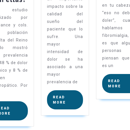
en tu cabez
impacto sobre la
 estudio
“eso no deb
calidad del
alizado por
doler”, cu
sueño del
rance y cols.
hablamos
paciente que lo
 población
fibromialgi
sufre. Una
lta del Reino
es que alg
mayor
ido mostró
personas
intensidad de
 prevalencia
piensan qu
dolor se ha
 48 % de dolor
es un
asociado a una
nico y 8 % de
mayor
gen
READ
prevalencia de
ropático. Por
MORE
READ
MORE
READ
MORE