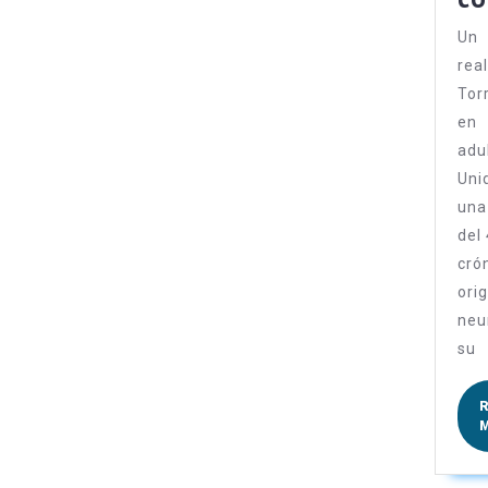
Un
re
Tor
en
adu
Un
una
del
cró
ori
neu
su