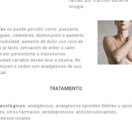
ramas; por tracción durante
cirugía.
lor
se puede percibir como:
punzante,
gueo, calambres, disminución o aumento
nsibilidad, aumento de dolor con roce de
o al tacto, sensación de ardor o calor
.
 ser persistente o transitorios.
sidad variable desde leve a severa. No
nuyen o ceden con analgésicos de uso
ual.
TRATAMIENTO:
acológicos:
analgésicos, analgésicos opioides débiles u opio
es, otros fármacos: antidepresivos, anticonvulsivantes,
ésicos locales.