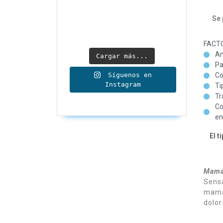
Se 
FACTO
An
Cargar más...
Pa
Síguenos en
Co
Instagram
Ti
Tr
Co
en
El t
Mama
Sensa
mama
dolor