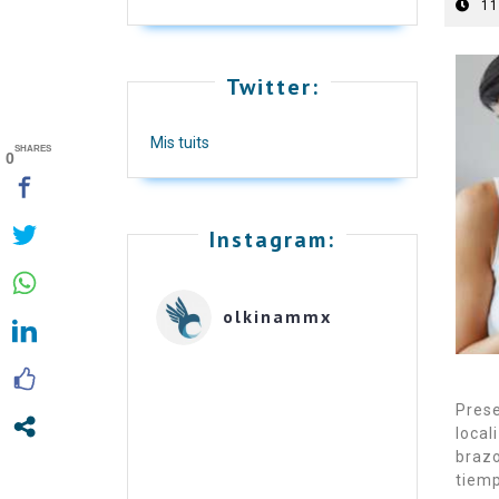
11
Twitter:
Mis tuits
SHARES
0
Instagram:
olkinammx
Prese
local
brazo
tiemp