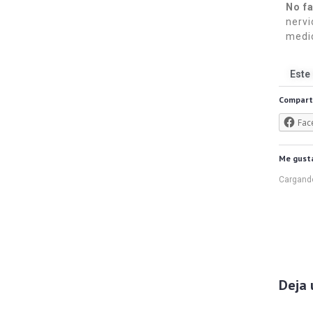
No f
nervi
medic
Este
Compart
Fac
Me gusta
Cargando
Deja 